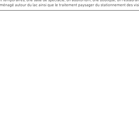
emporaires, une salle de spectacle, un auditorium, une boutique, un restaurant e
 aménagé autour du lac ainsi que le traitement paysager du stationnement des visi