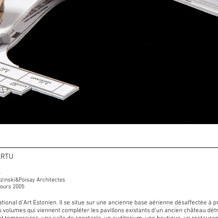
ARTU
e
dzinski&Poisay Architectes
ncours 2005
ional d’Art Estonien. Il se situe sur une ancienne base aérienne désaffectée à pro
s
volumes qui viennent compléter les pavillons existants d’un ancien château d