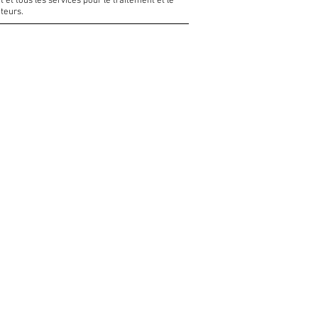
t tous les services pour le traitement et le
teurs.