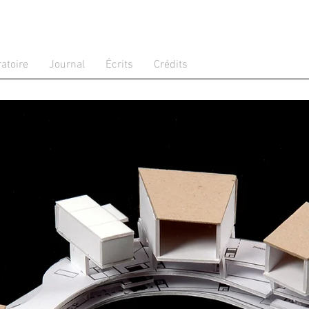
atoire
Journal
Écrits
Crédits