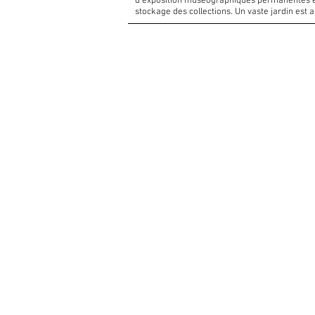
d’exposition muséographiques permanentes et t
stockage des collections. Un vaste jardin est